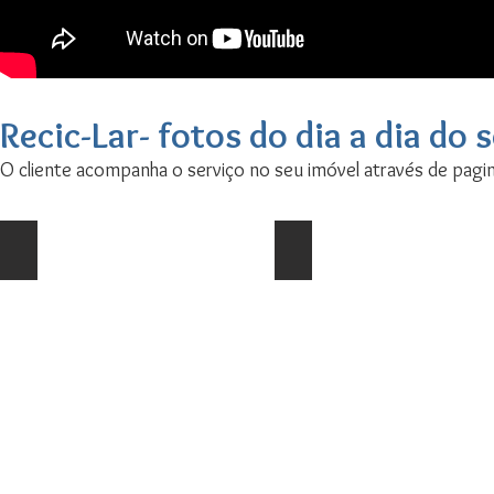
Recic-Lar- fotos do dia a dia do 
O cliente acompanha o serviço no seu imóvel através de pagin
Mais um imóvel liberado
Antes, durante e depois
Não
ficou
melhor
porquê
só
esvaziamos
e
limpamos.