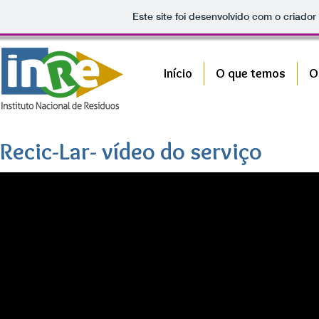
Este site foi desenvolvido com o criador
Início
O que temos
O
Recic-Lar- vídeo do serviço