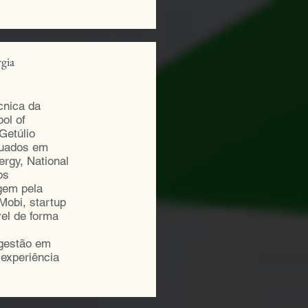
gia
cnica da
ol of
Getúlio
atuados em
rgy, National
os
gem pela
Mobi, startup
el de forma
 gestão em
experiência