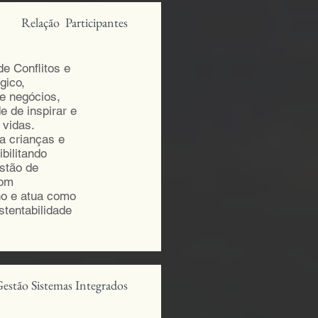
Relação Participantes
e Conflitos e
gico,
e negócios,
 de inspirar e
 vidas.
a crianças e
bilitando
estão de
com
ho e atua como
stentabilidade
estão Sistemas Integrados