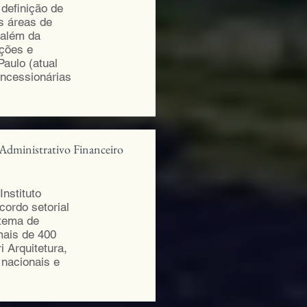
 definição de
as áreas de
 além da
ações e
aulo (atual
oncessionárias
Administrativo Financeiro
nstituto
cordo setorial
stema de
 mais de 400
 Arquitetura,
 nacionais e