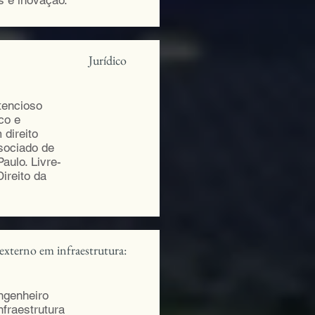
s e inovação.
Jurídico
tencioso
ico e
 direito
ssociado de
aulo. Livre-
ireito da
externo em infraestrutura:
ngenheiro
nfraestrutura