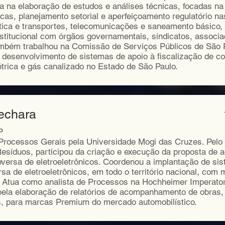
a na elaboração de estudos e análises técnicas, focadas na
licas, planejamento setorial e aperfeiçoamento regulatório n
stica e transportes, telecomunicações e saneamento básico,
nstitucional com órgãos governamentais, sindicatos, associ
mbém trabalhou na Comissão de Serviços Públicos de São P
desenvolvimento de sistemas de apoio à fiscalização de c
étrica e gás canalizado no Estado de São Paulo.
Bechara
P
rocessos Gerais pela Universidade Mogi das Cruzes. Pelo I
esíduos, participou da criação e execução da proposta de a
reversa de eletroeletrônicos. Coordenou a implantação de si
ersa de eletroeletrônicos, em todo o território nacional, com
. Atua como analista de Processos na Hochheimer Imperatori
pela elaboração de relatórios de acompanhamento de obras,
is, para marcas Premium do mercado automobilístico.