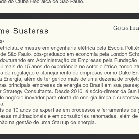
ade do Clube Hebraica de São Paulo.
Gestão Ener
me Susteras
SP
etricista e mestre em engenharia elétrica pela Escola Polité
 de São Paulo, pós-graduado em economia pela London Scho
douturando em Administração de Empresas pela Fundação 
i mais de 15 anos de experiência no setor elétrico, tendo 
ea de regulação e planejamento de empresas como Duke Ene
 Energia, além de ter gerido mais de uma dezena de projet
nas principais empresas de energia do Brasil em sua passa
 Strategy Consultants. Desde 2016, é sócio-diretor da Sun 
 negócio inovador para oferta de energia limpa e sustentáv
a.
is de 10 anos de expertise em processos e ferramentas de
esas multinacionais e em consultorias renomadas, além de 
mão na gestão de uma Startup de energia.