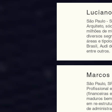
Luciano
São Paulo - 
Arquiteto, só
milhões de m
diversos segm
áreas e tipol
Brasil, Audi
entre outros.
Marcos 
São Paulo, S
Profissional 
(financeiras 
maduros bem 
em re-estrutu
de administr