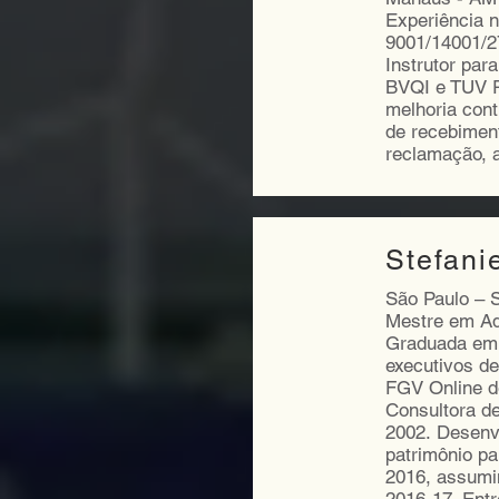
Experiência 
9001/14001/27
Instrutor par
BVQI e TUV R
melhoria cont
de recebiment
reclamação, 
Stefani
São Paulo – 
Mestre em Ad
Graduada em 
executivos de
FGV Online d
Consultora d
2002. Desenv
patrimônio pa
2016, assumi