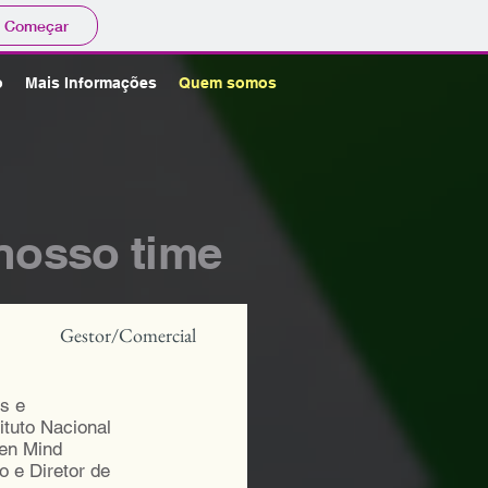
Começar
o
Mais Informações
Quem somos
nosso time
Gestor/Comercial
s e
ituto Nacional
een Mind
o e Diretor de