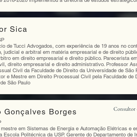
e 2018-2020 implementou a diretoria de estudos estratégico
tor Sica
SP
io de Tucci Advogados, com experiência de 19 anos no con
, judicial e arbitral em matéria empresarial e de direito públ
rbitro em direito empresarial e direito público. Parecerista em
vil, direito empresarial e direito administrativo. Professor A
ssual Civil da Faculdade de Direito da Universidade de São P
or e Mestre em Direito Processual Civil pela Faculdade de D
 de São Paulo
Consultor 
o Gonçalves Borges
P
 mestre em Sistemas de Energia e Automação Elétricas e e
ela Escola Politécnica da USP. Gerente do Departamento de I