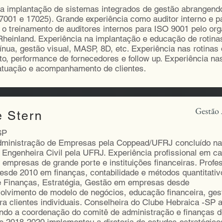
na implantação de sistemas integrados de gestão abrangend
001 e 17025). Grande experiência como auditor interno e pa
a o treinamento de auditores internos para ISO 9001 pelo or
heinland. Experiência na implantação e educação de rotin
ínua, gestão visual, MASP, 8D, etc. Experiência nas rotinas
o, performance de fornecedores e follow up. Experiência nas
atuação e acompanhamento de clientes.
Gestão 
e Stern
SP
ministração de Empresas pela Coppead/UFRJ concluído na
Engenheira Civil pela UFRJ. Experiência profissional em c
 empresas de grande porte e instituições financeiras. Profe
esde 2010 em finanças, contabilidade e métodos quantitati
e Finanças, Estratégia, Gestão em empresas desde
olvimento de modelo de negócios, educação financeira, ges
ra clientes individuais. Conselheira do Clube Hebraica -SP a
ndo a coordenação do comitê de administração e finanças d