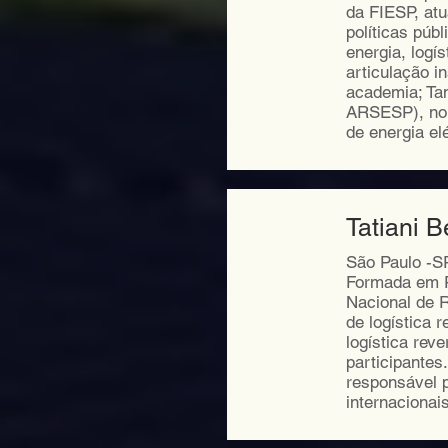
da FIESP, atu
políticas púb
energia, logí
articulação i
academia; Ta
ARSESP), no 
de energia el
Tatiani 
São Paulo -S
Formada em P
Nacional de R
de logística 
logística rev
participantes
responsável 
internaciona