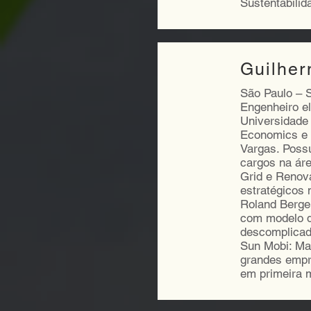
Sustentabilid
Guilher
São Paulo – 
Engenheiro el
Universidade
Economics e 
Vargas. Possu
cargos na ár
Grid e Renova
estratégicos 
Roland Berger
com modelo de
descomplicad
Sun Mobi: Ma
grandes empr
em primeira 