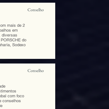
Conselho
 com mais de 2
abalhos em
, diversas
ra, PORSCHE do
nharia, Sodexo
Conselho
ade
stimentos
obal com foco
de conselhos
de