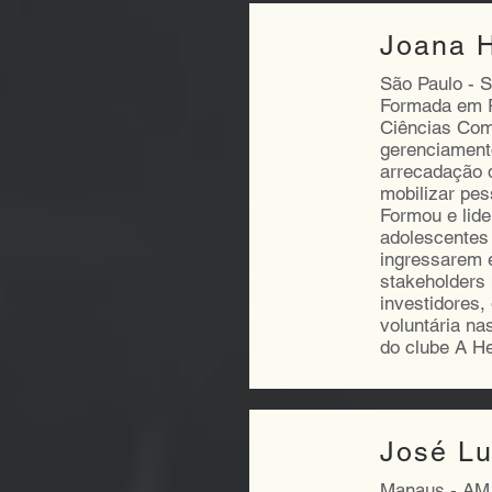
Joana H
São Paulo - 
Formada em R
Ciências Com
gerenciament
arrecadação 
mobilizar pe
Formou e lide
adolescentes 
ingressarem e
stakeholders 
investidores
voluntária na
do clube A He
José Lu
Manaus - AM