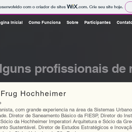
 desenvolvido com o criador de sites
.com
. Crie seu site hoje.
gina Inicial
Como Funciona
Sobre
Participantes
Contat
guns profissionais de 
 Frug Hochheimer
P
banista, com grande experiencia na área da Sistemas Urbano
ade. Diretor de Saneamento Básico da FIESP, Diretor do Inst
 Sócio da Hochheimer Imperatori Arquitetura e Sócio da Gr
to Sustentável. Diretor de Estudos Estratégicos e Inovaçã