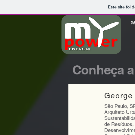
Este site foi
Pá
Conheça al
George
São Paulo, S
Arquiteto Ur
Sustentabilid
de Resíduos,
Desenvolvimen