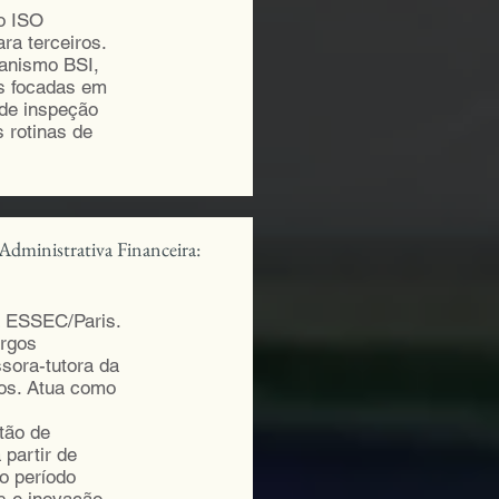
o ISO
ra terceiros.
ganismo BSI,
as focadas em
 de inspeção
 rotinas de
Administrativa Financeira:
 ESSEC/Paris.
argos
ssora-tutora da
vos. Atua como
tão de
 partir de
o período