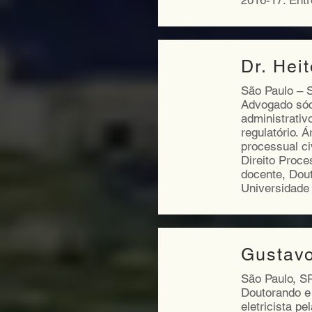
2016-17. Entr
Dr. Hei
São Paulo – 
Advogado sóc
administrativo
regulatório. Á
processual ci
Direito Proce
docente, Dout
Universidade
Gustav
São Paulo, S
Doutorando e
eletricista p