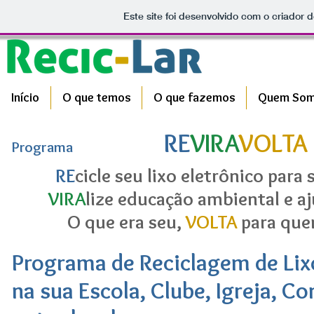
Este site foi desenvolvido com o criador d
Início
O que temos
O que fazemos
Quem So
RE
VIRA
VOLTA
Programa
RE
cicle seu lixo eletrônico para 
VIRA
lize educação ambiental e a
O que era seu,
VOLTA
para que
Programa de Reciclagem de Lix
na sua Escola, Clube, Igreja, C