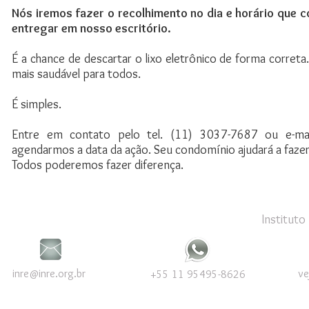
Nós iremos fazer o recolhimento no dia e horário que
entregar em nosso escritório.
É a chance de descartar o lixo eletrônico de forma corre
mais saudável para todos.
É simples.
Entre em contato pelo tel. (11) 3037-7687 ou e-ma
agendarmos a data da ação. Seu condomínio ajudará a fazer
Todos poderemos fazer diferença.
Instituto
inre@inre.org.br
ve
+55 11 95495-8626