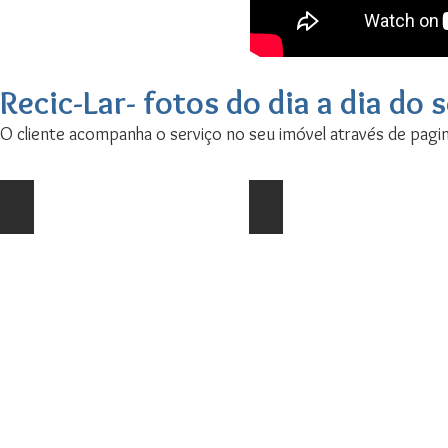
Recic-Lar- fotos do dia a dia do 
O cliente acompanha o serviço no seu imóvel através de pagin
Mais um imóvel liberado
Antes, durante e depois
Não
ficou
melhor
porquê
só
esvaziamos
e
limpamos.