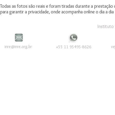
Todas as fotos são reais e foram tiradas durante a prestação 
para garantir a privacidade, onde acompanha online o dia a dia
Instituto
inre@inre.org.br
ve
+55 11 95495-8626