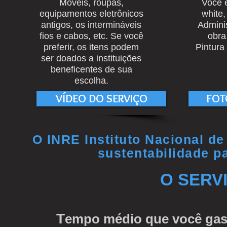
Móveis, roupas,
Você e
equipamentos eletrônicos
white,
antigos, os intermináveis
Admini
fios e cabos, etc. Se você
obra
preferir, os itens podem
Pintura
ser doados a instituições
beneficentes de sua
escolha.
VÍDEO DO SERVIÇO
FOT
O INRE Instituto Nacional d
sustentabilidade p
O SERV
T
empo médio que você gasta