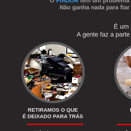
O
FIADOR
tem um problema a
Não ganha nada para fiar
É um s
A gente faz a part
RETIRAMOS O QUE
É DEIXADO PARA TRÁS