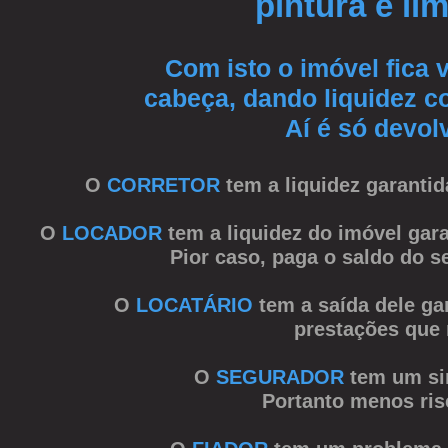
pintura e li
Com isto o imóvel fica
cabeça,
dando liquidez c
Aí é só devol
O
CORRETOR
tem a liquidez garanti
O
LOCADOR
tem a liquidez do imóvel gar
Pior caso, paga o saldo do s
O
LOCATÁRIO
tem a saída dele ga
prestações
que 
O
SEGURADOR
tem um sin
Portanto menos ris