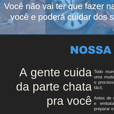
Você não vai ter que fazer n
você e poderá cuidar dos 
NOSSA
A gente cuida
Todo mun
uma muda
da parte chata
o proces
fácil.
pra você
Antes de 
e embala
preparar e